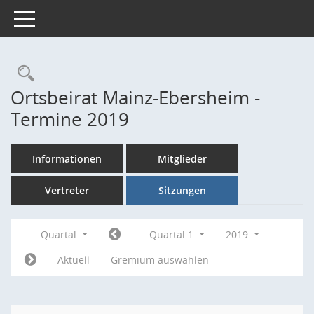
Toggle navigation
Rechercheauswahl
Ortsbeirat Mainz-Ebersheim -
Termine 2019
Informationen
Mitglieder
Vertreter
Sitzungen
Quartal
Quartal 1
2019
Aktuell
Gremium auswählen