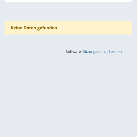
Keine Daten gefunden.
(Wird in
Software:
Sitzungsdienst
Session