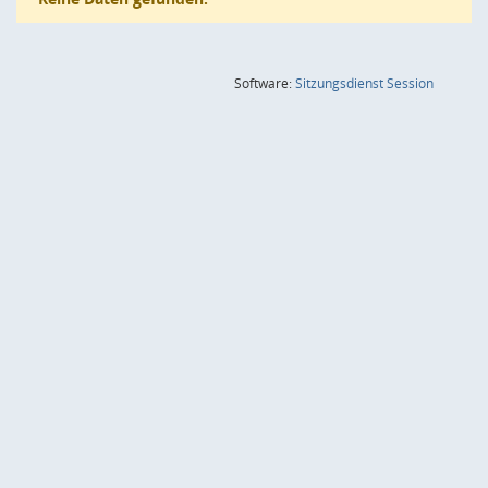
(Wird in
Software:
Sitzungsdienst
Session