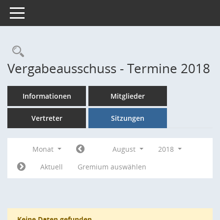
Toggle navigation
Rechercheauswahl
Vergabeausschuss - Termine 2018
Informationen
Mitglieder
Vertreter
Sitzungen
Monat
August
2018
Aktuell
Gremium auswählen
Keine Daten gefunden.