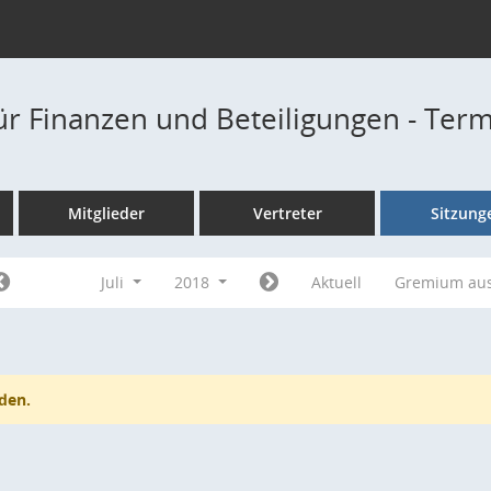
ür Finanzen und Beteiligungen - Ter
Mitglieder
Vertreter
Sitzung
Juli
2018
Aktuell
Gremium au
den.