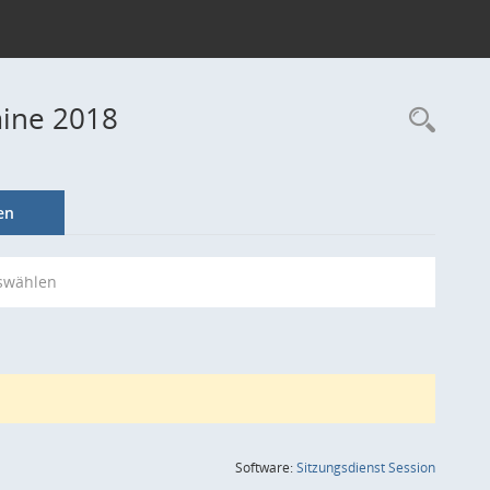
mine 2018
Rec
en
swählen
(Wird in
Software:
Sitzungsdienst
Session