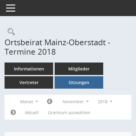
Toggle navigation
Rechercheauswahl
Ortsbeirat Mainz-Oberstadt -
Termine 2018
Informationen
Mitglieder
Vertreter
Sitzungen
Monat
November
2018
Aktuell
Gremium auswählen