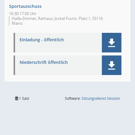
Sportausschuss
16:30-17:05 Uhr
Haifa-Zimmer, Rathaus, Jockel-Fuchs- Platz 1, 55116
Mainz
Einladung - öffentlich
Niederschrift öffentlich
(Wird in
1 Satz
Software:
Sitzungsdienst
Session