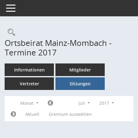
Toggle navigation
Rechercheauswahl
Ortsbeirat Mainz-Mombach -
Termine 2017
Informationen
Mitglieder
Vertreter
Sitzungen
Monat
Juli
2017
Aktuell
Gremium auswählen