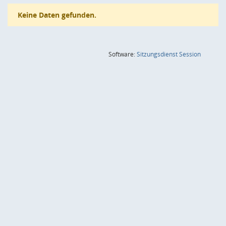
Keine Daten gefunden.
(Wird in
Software:
Sitzungsdienst
Session