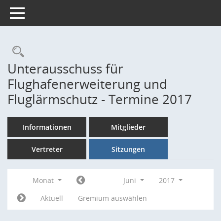
Toggle navigation
Rechercheauswahl
Unterausschuss für
Flughafenerweiterung und
Fluglärmschutz - Termine 2017
Informationen
Mitglieder
Vertreter
Sitzungen
Monat
Juni
2017
Aktuell
Gremium auswählen