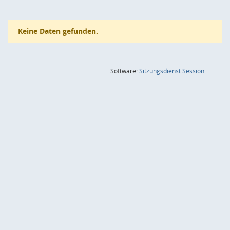
Keine Daten gefunden.
(Wird in
Software:
Sitzungsdienst
Session