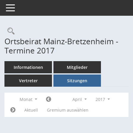
Toggle navigation
Rechercheauswahl
Ortsbeirat Mainz-Bretzenheim -
Termine 2017
Informationen
Mitglieder
Vertreter
Sitzungen
Monat
April
2017
Aktuell
Gremium auswählen