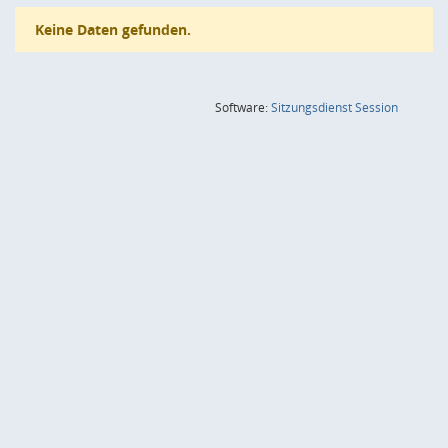
Keine Daten gefunden.
(Wird in
Software:
Sitzungsdienst
Session