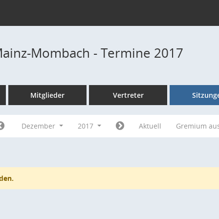
Mainz-Mombach - Termine 2017
Mitglieder
Vertreter
Sitzung
Dezember
2017
Aktuell
Gremium au
den.