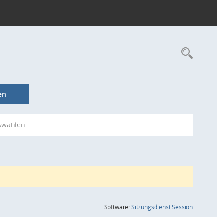
Rec
en
swählen
(Wird in
Software:
Sitzungsdienst
Session