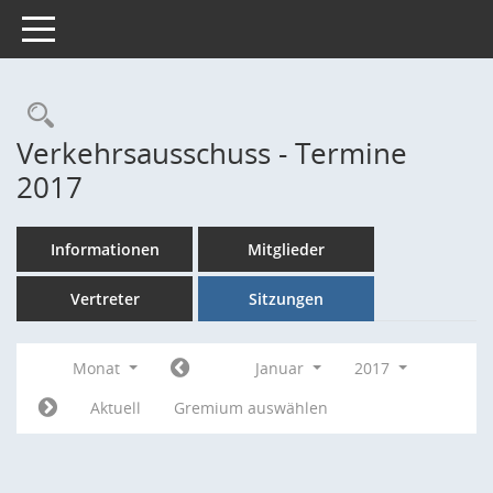
Toggle navigation
Rechercheauswahl
Verkehrsausschuss - Termine
2017
Informationen
Mitglieder
Vertreter
Sitzungen
Monat
Januar
2017
Aktuell
Gremium auswählen