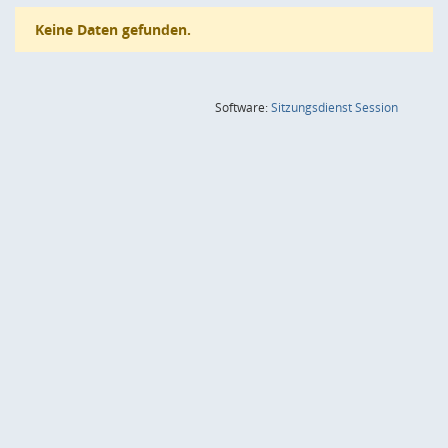
Keine Daten gefunden.
(Wird in
Software:
Sitzungsdienst
Session