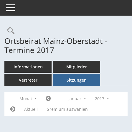
Toggle navigation
Rechercheauswahl
Ortsbeirat Mainz-Oberstadt -
Termine 2017
Informationen
Mitglieder
Vertreter
Sitzungen
Monat
Januar
2017
Aktuell
Gremium auswählen