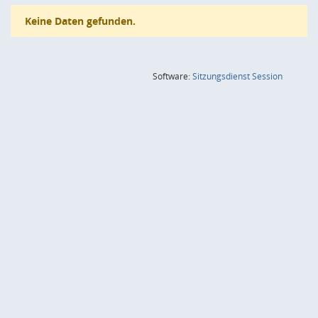
Keine Daten gefunden.
(Wird in
Software:
Sitzungsdienst
Session