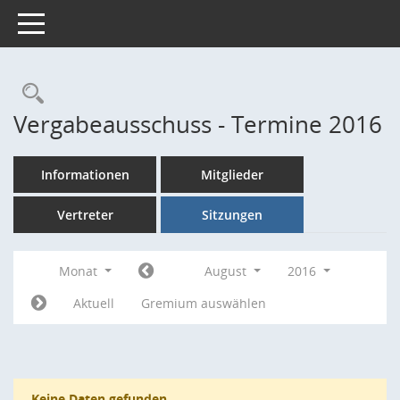
Toggle navigation
Rechercheauswahl
Vergabeausschuss - Termine 2016
Informationen
Mitglieder
Vertreter
Sitzungen
Monat
August
2016
Aktuell
Gremium auswählen
Keine Daten gefunden.