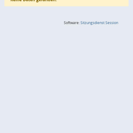
(Wird in
Software:
Sitzungsdienst
Session