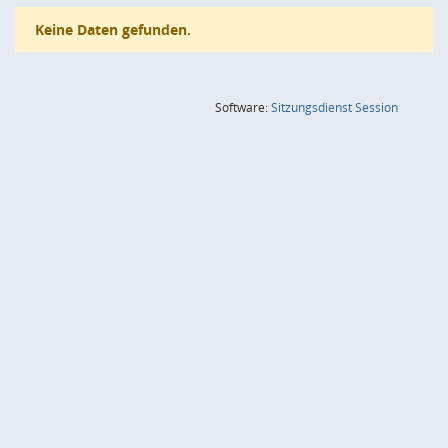
Keine Daten gefunden.
(Wird in
Software:
Sitzungsdienst
Session