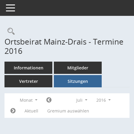
Toggle navigation
Rechercheauswahl
Ortsbeirat Mainz-Drais - Termine
2016
Informationen
Mitglieder
Vertreter
Sitzungen
Monat
Juli
2016
Aktuell
Gremium auswählen