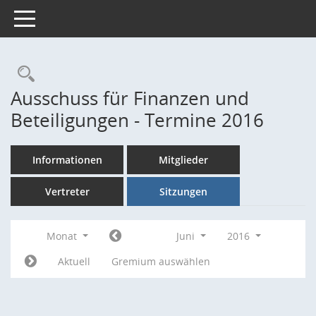
Toggle navigation
Rechercheauswahl
Ausschuss für Finanzen und
Beteiligungen - Termine 2016
Informationen
Mitglieder
Vertreter
Sitzungen
Monat
Juni
2016
Aktuell
Gremium auswählen