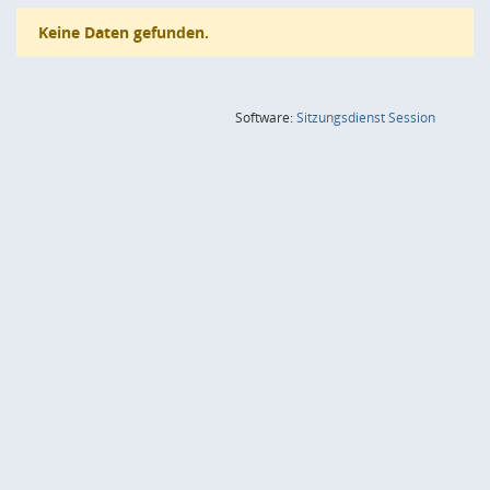
Keine Daten gefunden.
(Wird in
Software:
Sitzungsdienst
Session