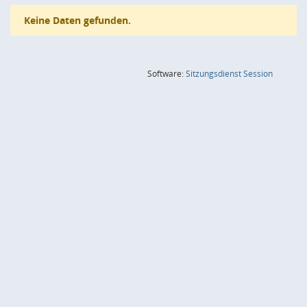
Keine Daten gefunden.
(Wird in
Software:
Sitzungsdienst
Session