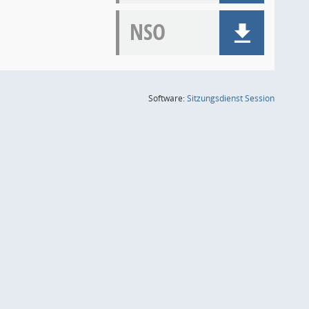
NSO
(Wird in
Software:
Sitzungsdienst
Session