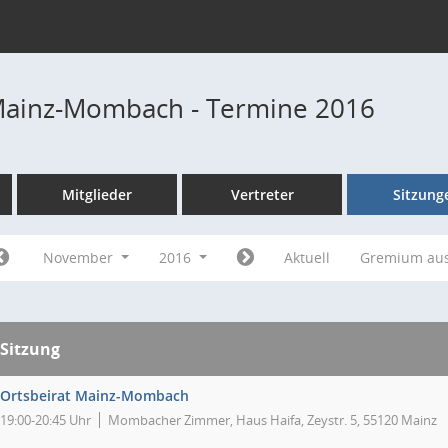
Mainz-Mombach - Termine 2016
Mitglieder
Vertreter
Sitzung
November
2016
Aktuell
Gremium au
Sitzung
Ortsbeirat Mainz-Mombach
19:00-20:45 Uhr
Mombacher Zimmer, Haus Haifa, Zeystr. 5, 55120 Mainz