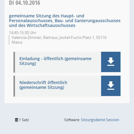
DI
04.10.2016
gemeinsame Sitzung des Haupt- und
Personalausschusses, Bau- und Sanierungausschusses
und des Wirtschaftsausschusses
14:45-15:30 Uhr
Valencia-Zimmer, Rathaus, Jockel-Fuchs-Platz 1, 55116
Mainz
Einladung - öffentlich (gemeinsame
Sitzung)
Niederschrift öffentlich
(gemeinsame Sitzung)
(Wird in
1 Satz
Software:
Sitzungsdienst
Session