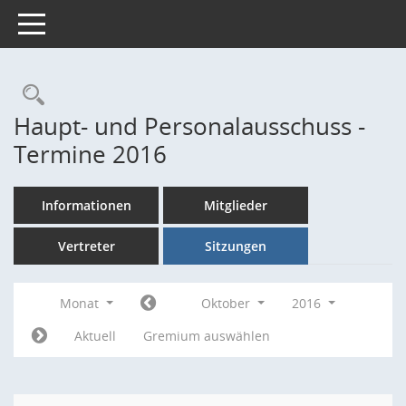
Toggle navigation
Rechercheauswahl
Haupt- und Personalausschuss -
Termine 2016
Informationen
Mitglieder
Vertreter
Sitzungen
Monat
Oktober
2016
Aktuell
Gremium auswählen