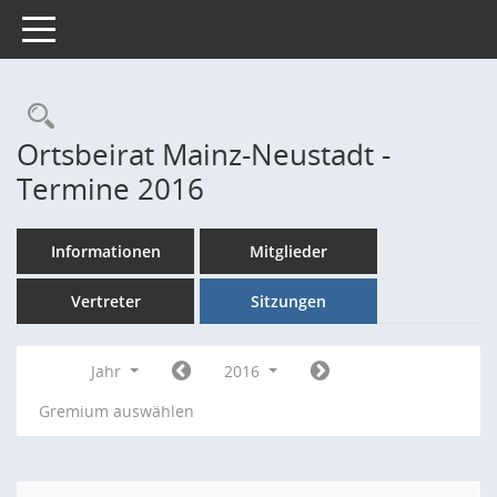
Toggle navigation
Rechercheauswahl
Ortsbeirat Mainz-Neustadt -
Termine 2016
Informationen
Mitglieder
Vertreter
Sitzungen
Jahr
2016
Gremium auswählen