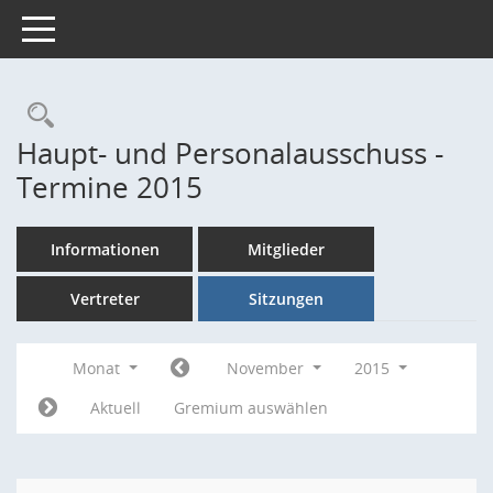
Toggle navigation
Rechercheauswahl
Haupt- und Personalausschuss -
Termine 2015
Informationen
Mitglieder
Vertreter
Sitzungen
Monat
November
2015
Aktuell
Gremium auswählen