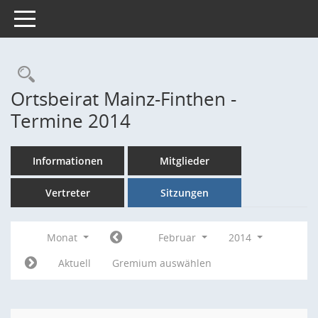
Toggle navigation
Rechercheauswahl
Ortsbeirat Mainz-Finthen -
Termine 2014
Informationen
Mitglieder
Vertreter
Sitzungen
Monat
Februar
2014
Aktuell
Gremium auswählen