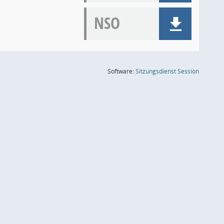
NSO
(Wird in
Software:
Sitzungsdienst
Session