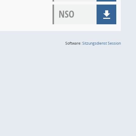
NSO
(Wird in
Software:
Sitzungsdienst
Session