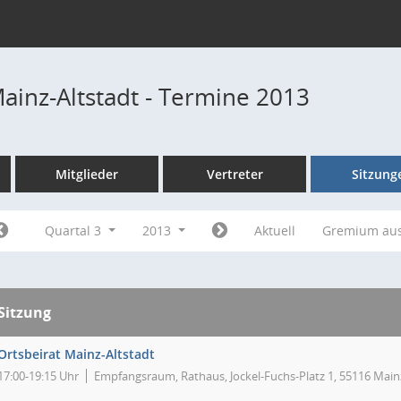
Mainz-Altstadt - Termine 2013
Mitglieder
Vertreter
Sitzung
Quartal 3
2013
Aktuell
Gremium au
Sitzung
Ortsbeirat Mainz-Altstadt
17:00-19:15 Uhr
Empfangsraum, Rathaus, Jockel-Fuchs-Platz 1, 55116 Main