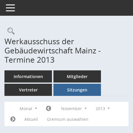
Toggle navigation
Rechercheauswahl
Werkausschuss der
Gebäudewirtschaft Mainz -
Termine 2013
Informationen
Mitglieder
Vertreter
Sitzungen
Monat
November
2013
Aktuell
Gremium auswählen