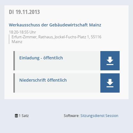
DI
19.11.2013
Werkausschuss der Gebäudewirtschaft Mainz
18:20-18:55 Uhr
Erfurt-Zimmer, Rathaus, Jockel-Fuchs-Platz 1, 55116
Mainz
Einladung - öffentlich
Niederschrift öffentlich
(Wird in
1 Satz
Software:
Sitzungsdienst
Session