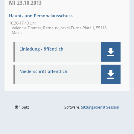
MI
23.10.2013
Haupt- und Personalausschuss
16:30-17:40 Uhr
Valencia-Zimmer, Rathaus, Jockel-Fuchs-Platz 1, 55116
Mainz
Einladung - öffentlich
Niederschrift öffentlich
(Wird in
1 Satz
Software:
Sitzungsdienst
Session