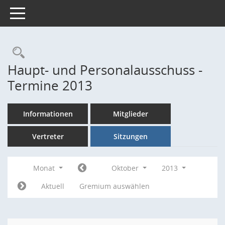
Toggle navigation
Rechercheauswahl
Haupt- und Personalausschuss -
Termine 2013
Informationen
Mitglieder
Vertreter
Sitzungen
Monat
Oktober
2013
Aktuell
Gremium auswählen