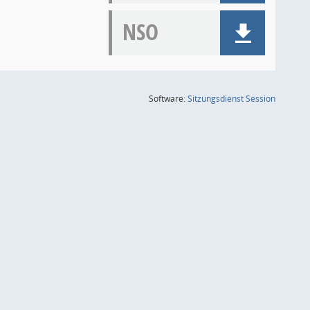
NSO
(Wird in
Software:
Sitzungsdienst
Session