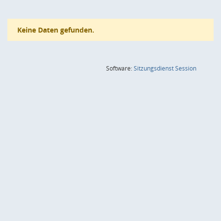
Keine Daten gefunden.
(Wird in
Software:
Sitzungsdienst
Session