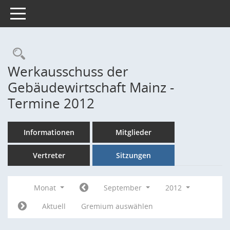
Toggle navigation
Rechercheauswahl
Werkausschuss der
Gebäudewirtschaft Mainz -
Termine 2012
Informationen
Mitglieder
Vertreter
Sitzungen
Monat
September
2012
Aktuell
Gremium auswählen