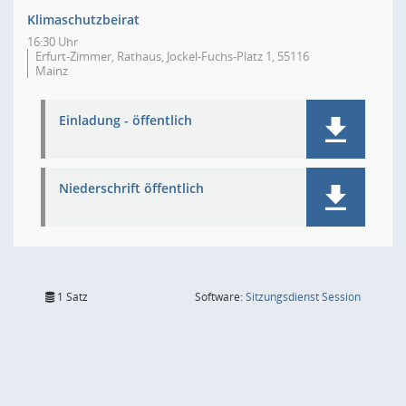
Klimaschutzbeirat
16:30 Uhr
Erfurt-Zimmer, Rathaus, Jockel-Fuchs-Platz 1, 55116
Mainz
Einladung - öffentlich
Niederschrift öffentlich
(Wird in
1 Satz
Software:
Sitzungsdienst
Session