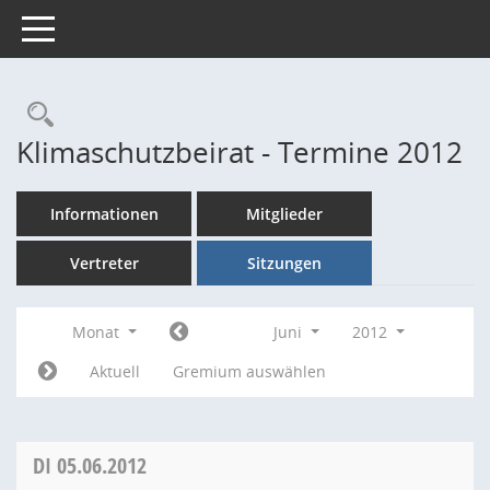
Toggle navigation
Rechercheauswahl
Klimaschutzbeirat - Termine 2012
Informationen
Mitglieder
Vertreter
Sitzungen
Monat
Juni
2012
Aktuell
Gremium auswählen
DI
05.06.2012