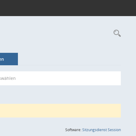
Rec
en
swählen
(Wird in
Software:
Sitzungsdienst
Session