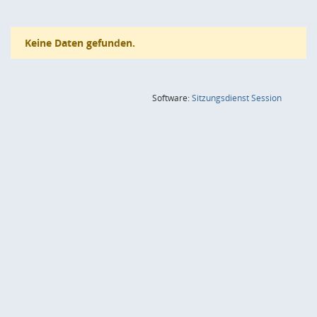
Keine Daten gefunden.
(Wird in
Software:
Sitzungsdienst
Session