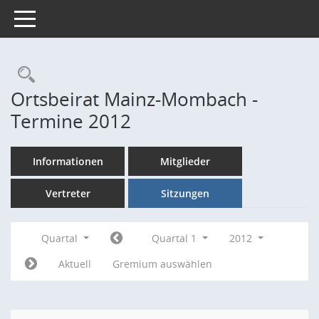
Toggle navigation
Rechercheauswahl
Ortsbeirat Mainz-Mombach -
Termine 2012
Informationen
Mitglieder
Vertreter
Sitzungen
Quartal
Quartal 1
2012
Aktuell
Gremium auswählen