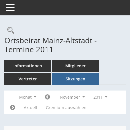
Toggle navigation
Rechercheauswahl
Ortsbeirat Mainz-Altstadt -
Termine 2011
Informationen
Mitglieder
Vertreter
Sitzungen
Monat
November
2011
Aktuell
Gremium auswählen