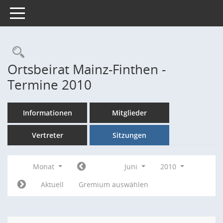
Toggle navigation
Rechercheauswahl
Ortsbeirat Mainz-Finthen -
Termine 2010
Informationen
Mitglieder
Vertreter
Sitzungen
Monat
Juni
2010
Aktuell
Gremium auswählen