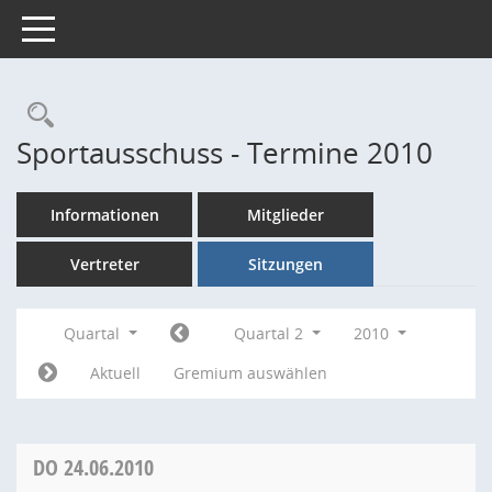
Toggle navigation
Rechercheauswahl
Sportausschuss - Termine 2010
Informationen
Mitglieder
Vertreter
Sitzungen
Quartal
Quartal 2
2010
Aktuell
Gremium auswählen
DO
24.06.2010