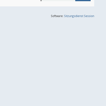
(Wird in
Software:
Sitzungsdienst
Session