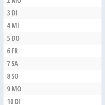
2
MO
3
DI
4
MI
5
DO
6
FR
7
SA
8
SO
9
MO
10
DI