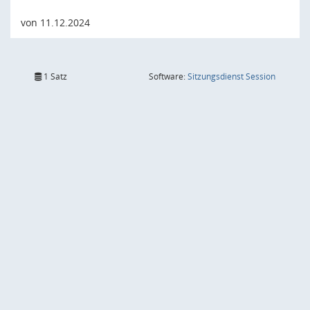
von 11.12.2024
(Wird in
1 Satz
Software:
Sitzungsdienst
Session