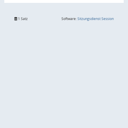
(Wird in
1 Satz
Software:
Sitzungsdienst
Session