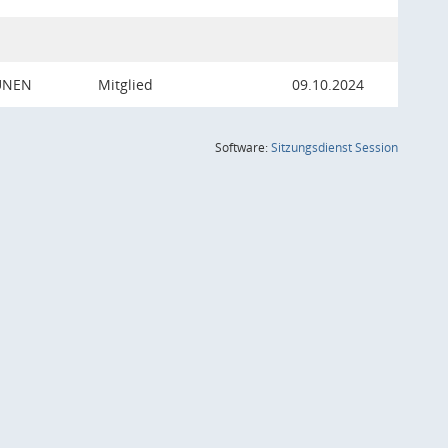
ÜNEN
Mitglied
09.10.2024
(Wird in
Software:
Sitzungsdienst
Session