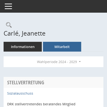
Toggle navigation
Rechercheauswahl
Carlé, Jeanette
Informationen
Mitarbeit
Wahlperiode 2024 - 2029
STELLVERTRETUNG
Sozialausschuss
DRK stellvertretendes beratendes Mitglied