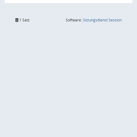
(Wird in
1 Satz
Software:
Sitzungsdienst
Session