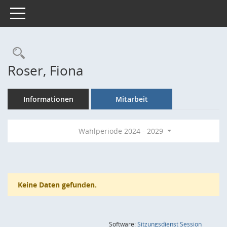
Toggle navigation
Rechercheauswahl
Roser, Fiona
Informationen
Mitarbeit
Wahlperiode 2024 - 2029
Keine Daten gefunden.
(Wird in
Software:
Sitzungsdienst
Session