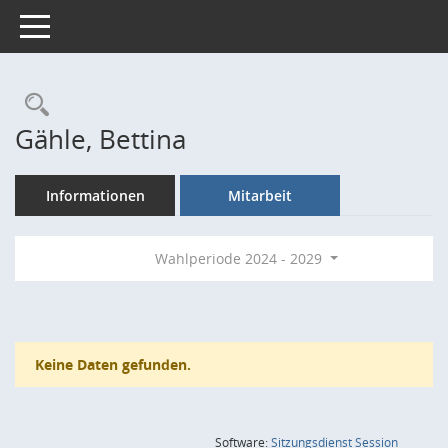
Toggle navigation
Rechercheauswahl
Gähle, Bettina
Informationen
Mitarbeit
Wahlperiode 2024 - 2029
Keine Daten gefunden.
(Wird in
Software:
Sitzungsdienst
Session