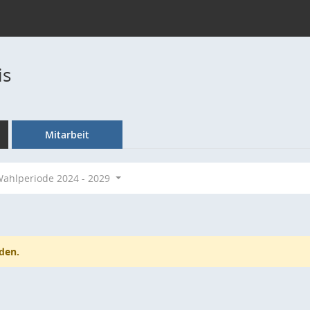
is
Mitarbeit
ahlperiode 2024 - 2029
den.