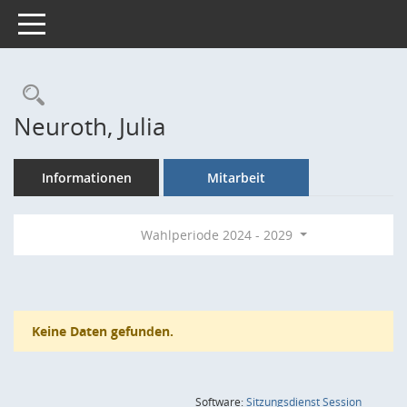
Toggle navigation
Rechercheauswahl
Neuroth, Julia
Informationen
Mitarbeit
Wahlperiode 2024 - 2029
Keine Daten gefunden.
(Wird in
Software:
Sitzungsdienst
Session