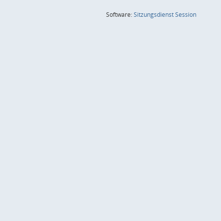
(Wird in
Software:
Sitzungsdienst
Session