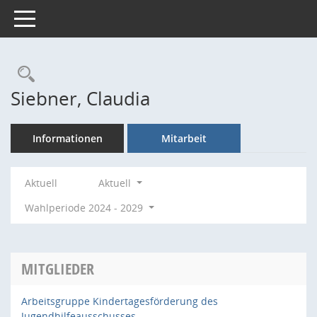
Toggle navigation
Rechercheauswahl
Siebner, Claudia
Informationen
Mitarbeit
Aktuell
Aktuell
Wahlperiode 2024 - 2029
MITGLIEDER
Arbeitsgruppe Kindertagesförderung des
Jugendhilfeausschusses