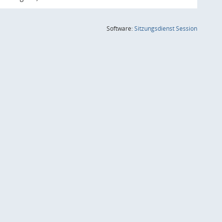
(Wird in
Software:
Sitzungsdienst
Session