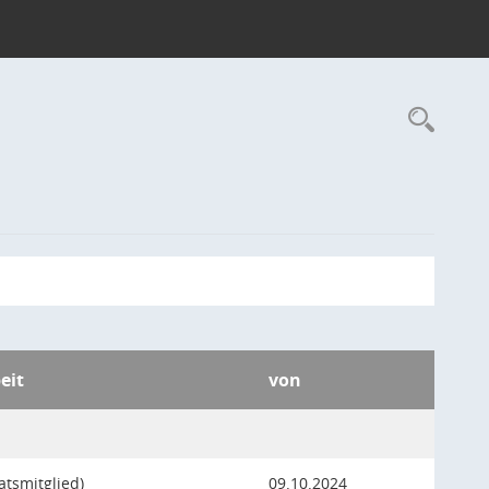
Rec
eit
von
atsmitglied)
09.10.2024