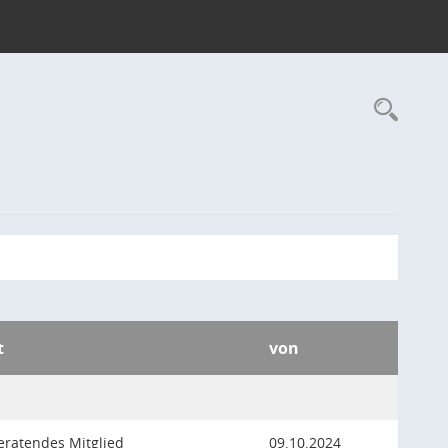
Rec
t
von
beratendes Mitglied
09.10.2024