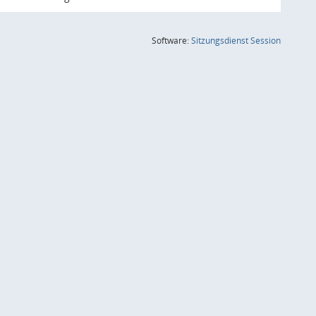
(Wird in
Software:
Sitzungsdienst
Session