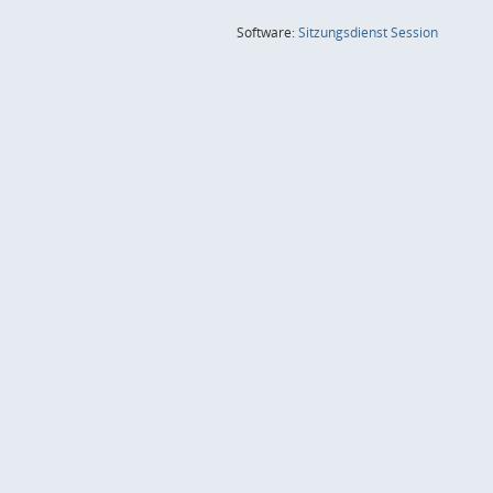
(Wird in
Software:
Sitzungsdienst
Session